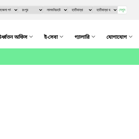
দেখুন
র্ধ্বতন অফিস
ই-সেবা
গ্যালারি
যোগাযোগ