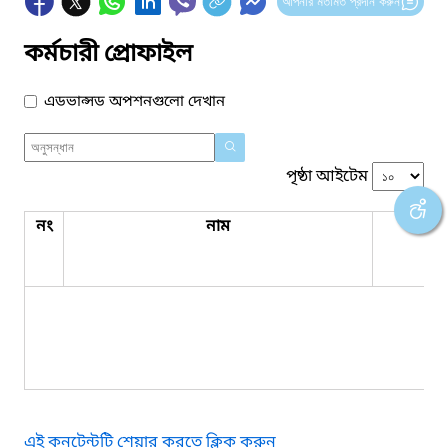
আপনার মতামত প্রদান করুন
কর্মচারী প্রোফাইল
এডভান্সড অপশনগুলো দেখান
পৃষ্ঠা আইটেম
নং
নাম
পদবি
কো
এই কনটেন্টটি শেয়ার করতে ক্লিক করুন