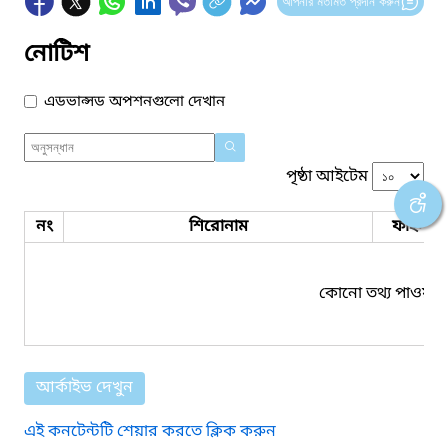
আপনার মতামত প্রদান করুন
নোটিশ
এডভান্সড অপশনগুলো দেখান
পৃষ্ঠা আইটেম
নং
শিরোনাম
ফাইল সম
কোনো তথ্য পাওয়া য
আর্কাইভ দেখুন
এই কনটেন্টটি শেয়ার করতে ক্লিক করুন